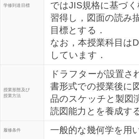
ではJIS規格に基づ
学修到達目標
習得し，図面の読み
目標とする．
なお，本授業科目はDP
ドラフターが設置さ
書形式での授業後に
授業形態及び
授業方法
品のスケッチと製図
履修条件