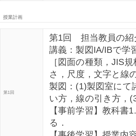
授業計画
第1回 担当教員の紹
講義：製図IA/IBで
［図面の種類，JIS規
さ，尺度，文字と線
製図：(1)製図室にて
第1回
い方，線の引き方，(
【事前学習】教科書1.
る．
【事後学習】授業内