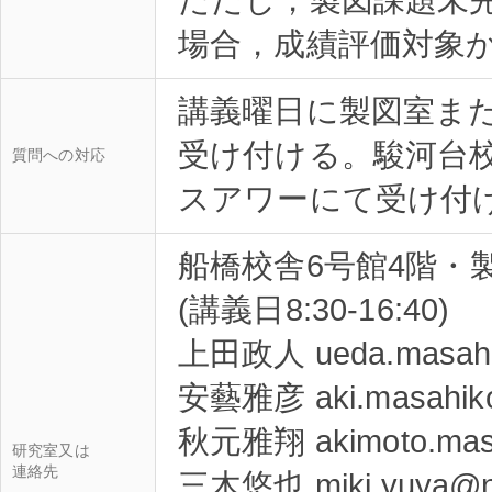
講義曜日に製図室ま
受け付ける。駿河台
質問への対応
船橋校舎6号館4階・製図準
(講義日8:30-16:40)
上田政人 ueda.masahit
安藝雅彦 aki.masahiko@
秋元雅翔 akimoto.masa
研究室又は
連絡先
三木悠也 miki.yuya@nih