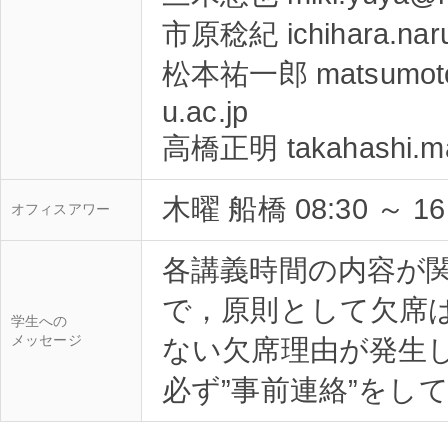
市原稔紀 ichihara.naruk
松本祐一郎 matsumoto.y
u.ac.jp
木曜 船橋 08:30 ～ 
オフィスアワー
各講義時間の内容が
で，原則として欠席
学生への
メッセージ
ない欠席理由が発生