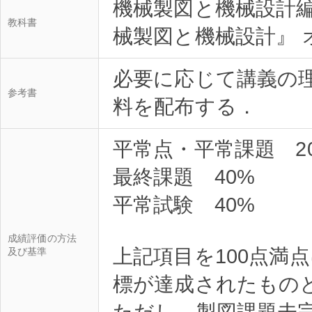
機械製図と機械設計編
教科書
械製図と機械設計』 オ
必要に応じて講義の
参考書
料を配布する．
平常点・平常課題 2
最終課題 40%
平常試験 40%
成績評価の方法
上記項目を100点満
及び基準
標が達成されたもの
ただし，製図課題未