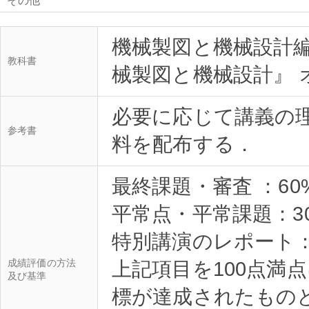
その他
機械製図と機械設計編
教科書
械製図と機械設計』 オ
必要に応じて講義の
参考書
料を配布する．
最終課題・審査 ：60
平常点・平常課題：3
特別講演のレポート：
成績評価の方法
上記項目を100点満
及び基準
標が達成されたもの