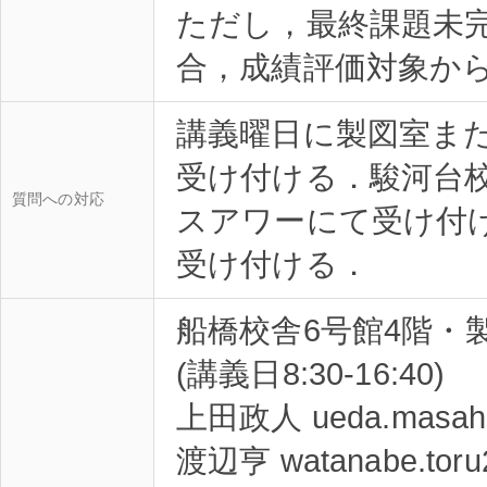
ただし，最終課題未
講義曜日に製図室ま
受け付ける．駿河台
質問への対応
スアワーにて受け付
船橋校舎6号館4階・製図準
(講義日8:30-16:40)
上田政人 ueda.masahit
渡辺亨 watanabe.toru2