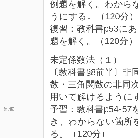
例題を解く。わから
うにする。（120分）
復習：教科書p53に
題を解く。（120分）
未定係数法（１）
〔教科書§8前半〕非
数・三角関数の非同
用いて解けるように
予習：教科書p54-5
第7回
き、わからない箇所
る。（120分）