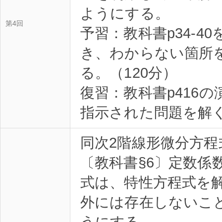
ようにする。
第4回
予習：教科書p34-4
き、わからない箇所
る。（120分）
復習：教科書p416
指示された問題を解く
同次2階線形微分方程
〔教科書§6〕定数係
式は、特性方程式を
外には存在しないこ
うにする。