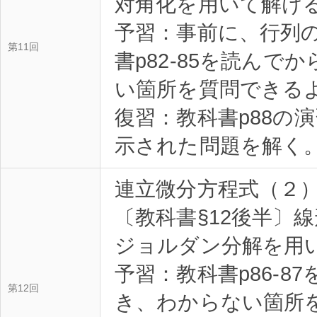
対角化を用いて解け
予習：事前に、行列
第11回
書p82-85を読んで
い箇所を質問できるよ
復習：教科書p88の
示された問題を解く。
連立微分方程式（２
〔教科書§12後半〕
ジョルダン分解を用
予習：教科書p86-8
第12回
き、わからない箇所