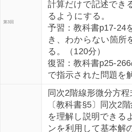
計算だけで記述でき
るようにする。
第3回
予習：教科書p17-2
き、わからない箇所
る。（120分）
復習：教科書p25-2
で指示された問題を解
同次2階線形微分方程
〔教科書§5〕同次2
を理解し説明できる
ンを利用して基本解