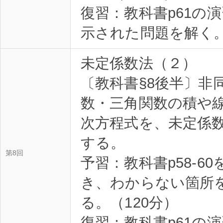
復習：教科書p61の
示された問題を解く。
未定係数法（２）
〔教科書§8後半〕非
数・三角関数の積や
次方程式を、未定係
する。
第8回
予習：教科書p58-6
き、わからない箇所
る。（120分）
復習：教科書p61の