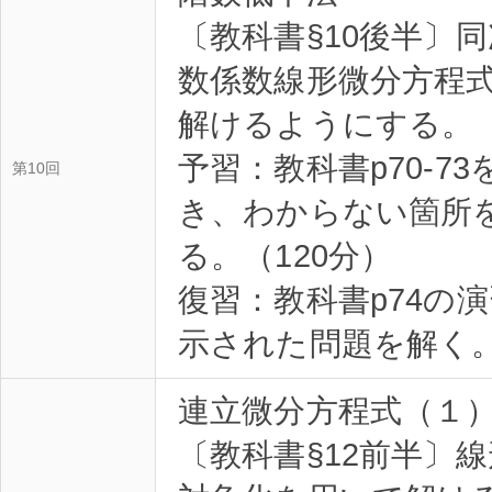
〔教科書§10後半〕
数係数線形微分方程
解けるようにする。
予習：教科書p70-7
第10回
き、わからない箇所
る。（120分）
復習：教科書p74の
示された問題を解く。
連立微分方程式（１
〔教科書§12前半〕