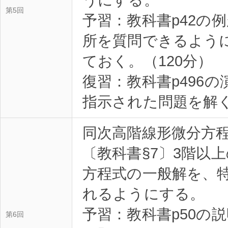
第5回
予習：教科書p42の
所を質問できるようにす
ておく。（120分）
復習：教科書p496
指示された問題を解く
同次高階線形微分方
〔教科書§7〕3階以
方程式の一般解を、
れるようにする。
予習：教科書p50の
第6回