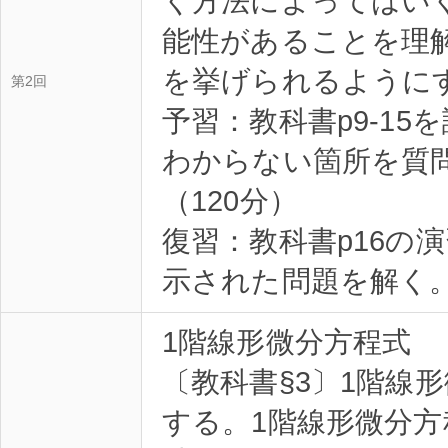
く方法によってはい
能性があることを理
を挙げられるように
第2回
予習：教科書p9-1
わからない箇所を質
（120分）
復習：教科書p16の
示された問題を解く。
1階線形微分方程式
〔教科書§3〕1階線
する。1階線形微分