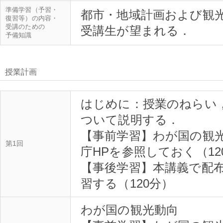
準備学習（予習・
都市・地域計画および観
復習等）の内容・
受講のための
予備知識
授業計画
はじめに：授業のねらい
ついて説明する．
【事前学習】わが国の観
第1回
庁HPを参照しておく（12
【事後学習】本講義で配
習する（120分）
わが国の観光動向