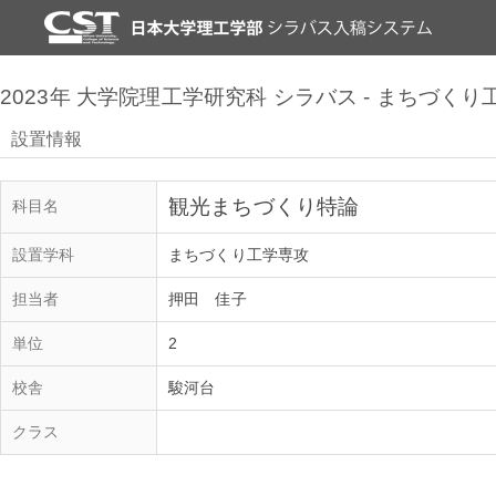
2023年 大学院理工学研究科 シラバス - まちづく
設置情報
観光まちづくり特論
科目名
設置学科
まちづくり工学専攻
担当者
押田 佳子
単位
2
校舎
駿河台
クラス