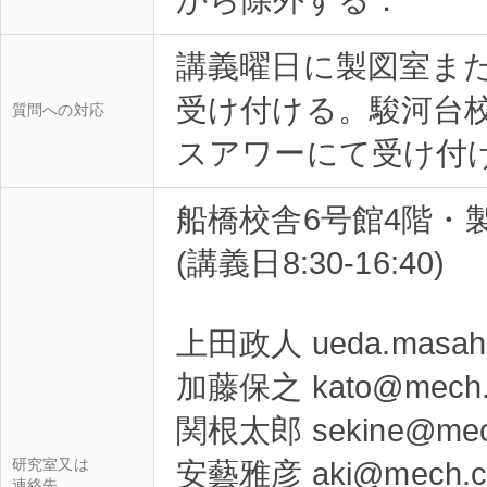
講義曜日に製図室ま
受け付ける。駿河台
質問への対応
船橋校舎6号館4階・製図準
(講義日8:30-16:40)
上田政人 ueda.masahit
加藤保之 kato@mech.cst
関根太郎 sekine@mech.c
研究室又は
安藝雅彦 aki@mech.cst.
連絡先