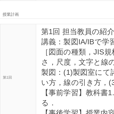
授業計画
第1回 担当教員の紹
講義：製図IA/IBで
［図面の種類，JIS規
さ，尺度，文字と線
製図：(1)製図室にて
第1回
い方，線の引き方，(
【事前学習】教科書1.
る．
【事後学習】授業内