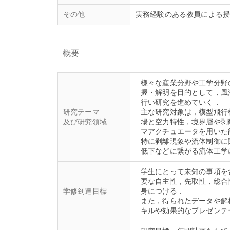
その他
実務経験のある教員による
概要
様々な産業分野や工学分野
握・解明を目的として，風
行い研究を進めていく．
研究テーマ
主な研究対象は，模型飛行
及び研究領域
場と空力特性，境界層や剥
マアクチュエータを用いた
特に剥離現象や流体制御に
学生にとって未知の事項を
要な自主性，先取性，総合
学修到達目標
身につける．
また，得られたデータや解