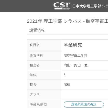
2021年 理工学部 シラバス - 航空宇宙
設置情報
卒業研究
科目名
設置学科
航空宇宙工学科
担当者
内山・奥山 他
単位
6
校舎
船橋
クラス
履修系統図
履修系統図の確認