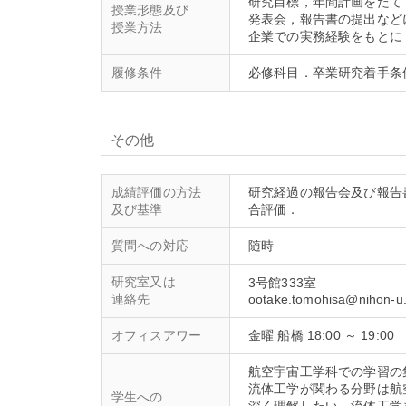
研究目標，年間計画をたて
授業形態及び
発表会，報告書の提出など
授業方法
履修条件
その他
成績評価の方法
研究経過の報告会及び報告
及び基準
質問への対応
研究室又は
3号館333室
連絡先
オフィスアワー
金曜 船橋 18:00 ～ 19:00
航空宇宙工学科での学習の
流体工学が関わる分野は航
学生への