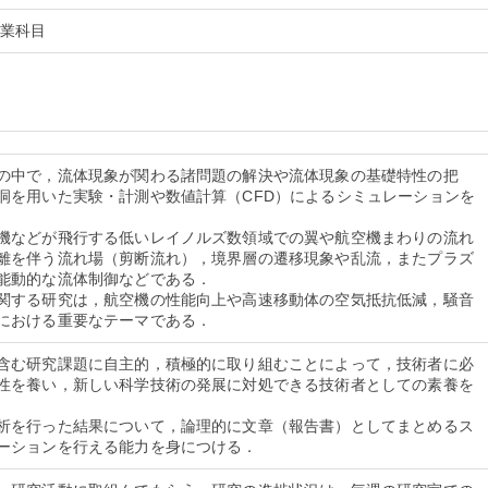
授業科目
の中で，流体現象が関わる諸問題の解決や流体現象の基礎特性の把
洞を用いた実験・計測や数値計算（CFD）によるシミュレーションを
機などが飛行する低いレイノルズ数領域での翼や航空機まわりの流れ
離を伴う流れ場（剪断流れ），境界層の遷移現象や乱流，またプラズ
能動的な流体制御などである．
関する研究は，航空機の性能向上や高速移動体の空気抵抗低減，騒音
含む研究課題に自主的，積極的に取り組むことによって，技術者に必
性を養い，新しい科学技術の発展に対処できる技術者としての素養を
析を行った結果について，論理的に文章（報告書）としてまとめるス