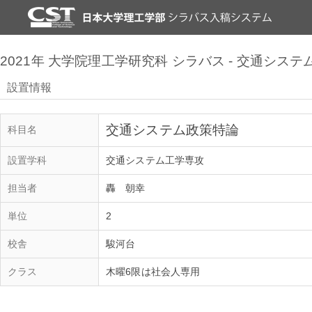
2021年 大学院理工学研究科 シラバス - 交通シス
設置情報
交通システム政策特論
科目名
設置学科
交通システム工学専攻
担当者
轟 朝幸
単位
2
校舎
駿河台
クラス
木曜6限は社会人専用