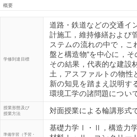
概要
道路・鉄道などの交通イ
計施工，維持修繕および
ステムの流れの中で，こ
盤と構造物”を中心に，
学修到達目標
その結果，代表的な建設
土，アスファルトの物性
新の知見を踏まえ説明す
授業形態及び
授業方法
基礎力学Ⅰ・Ⅱ，構造力
準備学習（予習・