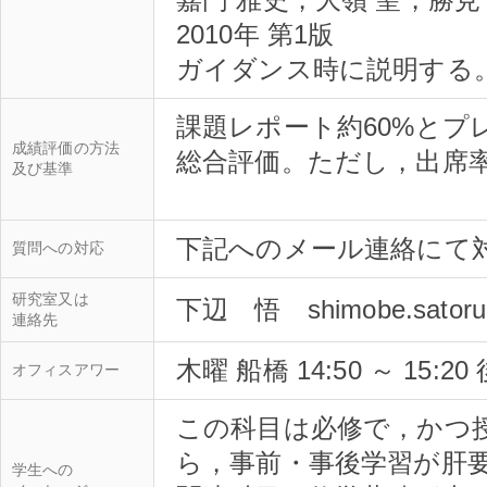
嘉門 雅史，大嶺 聖，勝見
2010年 第1版
ガイダンス時に説明する
課題レポート約60%とプ
成績評価の方法
総合評価。ただし，出席率
及び基準
質問への対応
研究室又は
連絡先
木曜 船橋 14:50 ～ 15:
オフィスアワー
この科目は必修で，かつ
ら，事前・事後学習が肝
学生への