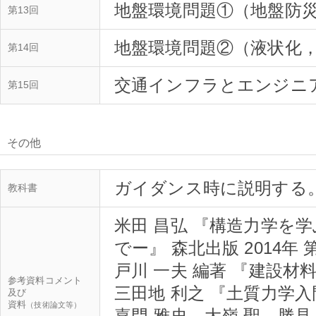
地盤環境問題①（地盤防
第13回
地盤環境問題②（液状化
第14回
交通インフラとエンジニ
第15回
その他
ガイダンス時に説明する
教科書
米田 昌弘 『構造力学を
でー』 森北出版 2014年 
戸川 一夫 編著 『建設材料』
参考資料コメント
三田地 利之 『土質力学入門
及び
資料
（技術論文等）