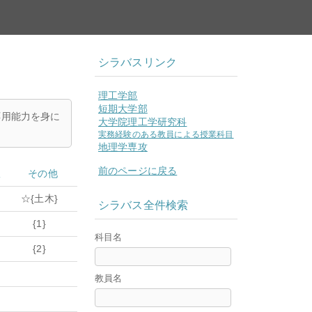
シラバスリンク
理工学部
短期大学部
応用能力を身に
大学院理工学研究科
実務経験のある教員による授業科目
地理学専攻
前のページに戻る
限
その他
☆{土木}
シラバス全件検索
{1}
科目名
{2}
教員名