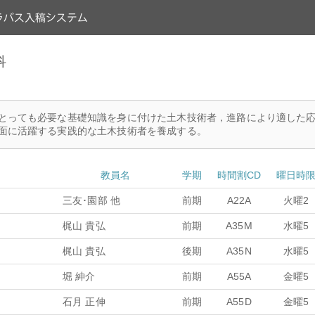
科
とっても必要な基礎知識を身に付けた土木技術者，進路により適した
面に活躍する実践的な土木技術者を養成する。
教員名
学期
時間割CD
曜日時
三友･園部 他
前期
A22A
火曜2
梶山 貴弘
前期
A35M
水曜5
梶山 貴弘
後期
A35N
水曜5
堀 紳介
前期
A55A
金曜5
石月 正伸
前期
A55D
金曜5