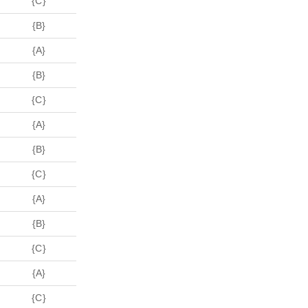
{C}
{B}
{A}
{B}
{C}
{A}
{B}
{C}
{A}
{B}
{C}
{A}
{C}