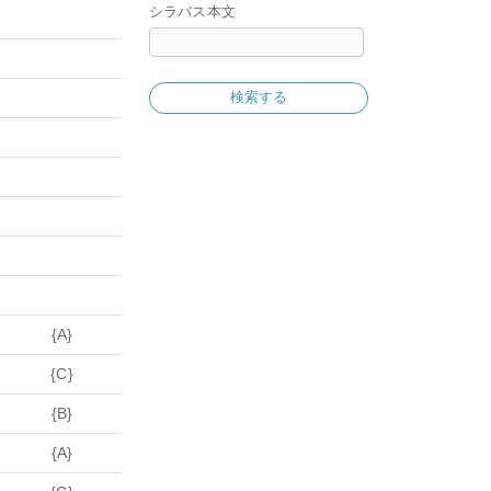
シラバス本文
検索する
{A}
{C}
{B}
{A}